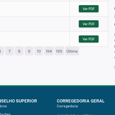
Ver PDF
Ver PDF
Ver PDF
6
7
8
9
10
194
195
Última
SELHO SUPERIOR
CORREGEDORIA GERAL
bros
Corregedoria
luções