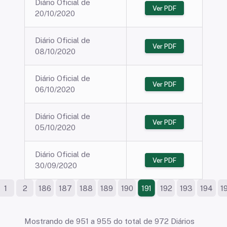
Diário Oficial de
Ver PDF
20/10/2020
Diário Oficial de
Ver PDF
08/10/2020
Diário Oficial de
Ver PDF
06/10/2020
Diário Oficial de
Ver PDF
05/10/2020
Diário Oficial de
Ver PDF
30/09/2020
1
2
186
187
188
189
190
192
193
194
1
191
Mostrando de 951 a 955 do total de 972 Diários