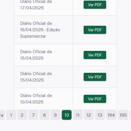
Diário Oficial de
Ver PDF
17/04/2026
Diário Oficial de
16/04/2026 - Edição
Ver PDF
Suplementar
Diário Oficial de
Ver PDF
16/04/2026
Diário Oficial de
Ver PDF
15/04/2026
Diário Oficial de
Ver PDF
10/04/2026
ra
1
2
7
8
9
11
12
13
194
195
10